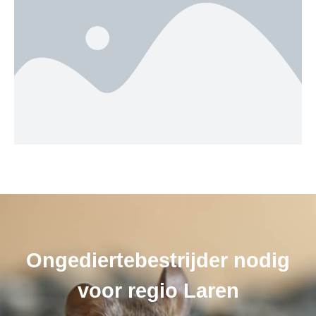
Ongediertebestrijder nodig
voor regio Laren