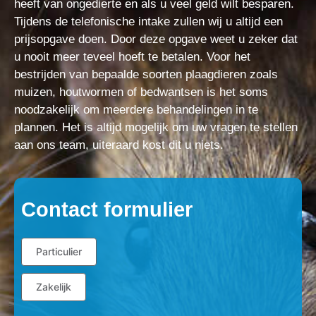
heeft van ongedierte en als u veel geld wilt besparen.
Tijdens de telefonische intake zullen wij u altijd een
prijsopgave doen. Door deze opgave weet u zeker dat
u nooit meer teveel hoeft te betalen. Voor het
bestrijden van bepaalde soorten plaagdieren zoals
muizen, houtwormen of bedwantsen is het soms
noodzakelijk om meerdere behandelingen in te
plannen. Het is altijd mogelijk om uw vragen te stellen
aan ons team, uiteraard kost dit u niets.
Contact formulier
Particulier
Zakelijk