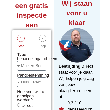
Wij staan
een gratis
voor u
inspectie
klaar
aan
1
2
Stap
Stap
Type
behandeling/probleem
Bestrijding Direct
staat voor je klaar.
Pandbestemming
Wij helpen je graag
van jouw
plaagdierprobleem
Hoe snel wilt u
geholpen
af
worden?
9,3 / 10
Direct
gebaseerd op