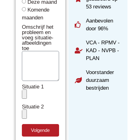
Deze maand
53 reviews
Komende
maanden
Aanbevolen
Omschrijf het
door 96%
probleem en
voeg situatie-
VCA - RPMV -
afbeeldingen
toe
KAD - NVPB -
PLAN
Voorstander
duurzaam
Situatie 1
bestrijden
Situatie 2
Volgende