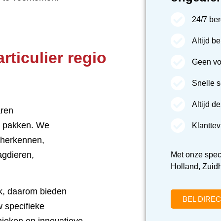
24/7 be
Altijd b
rticulier regio
Geen vo
Snelle s
Altijd d
aren
te pakken. We
Klanttev
t herkennen,
agdieren,
Met onze spec
Holland, Zuidh
ek, daarom bieden
BEL DIREC
w specifieke