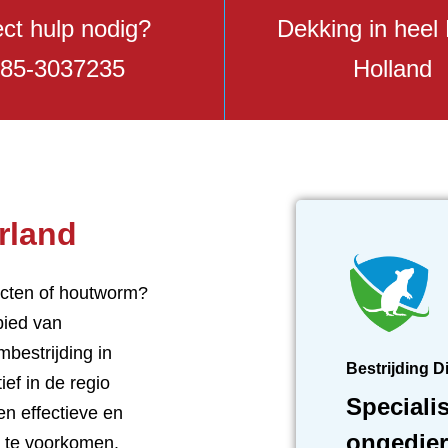
ect hulp nodig?
Dekking in heel
85-3037235
Holland
rland
ecten of houtworm?
bied van
bestrijding in
Bestrijding D
ief in de regio
Specialis
en effectieve en
ongedier
n te voorkomen.