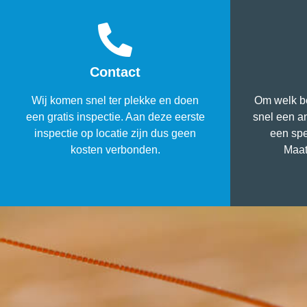
Contact
Wij komen snel ter plekke en doen
Om welk be
een gratis inspectie. Aan deze eerste
snel een a
inspectie op locatie zijn dus geen
een spe
kosten verbonden.
Maat