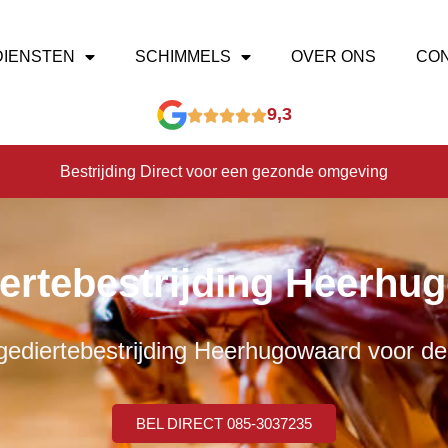
DIENSTEN
SCHIMMELS
OVER ONS
CO
9,3
Bestrijding Direct voor een gezonde omgeving
ertebestrijding Heerhu
ediertebestrijding Heerhugowaard voor de j
BEL DIRECT 085-3037235