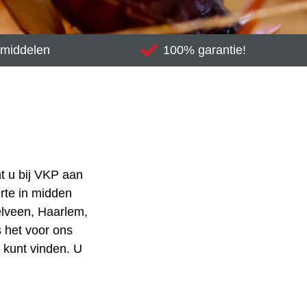
gsmiddelen
100% garantie!
nt u bij VKP aan
erte in midden
elveen, Haarlem,
s het voor ons
t kunt vinden. U