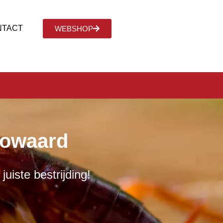
NTACT
WEBSHOP
gowaard
uiste bestrijding!