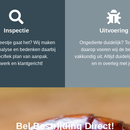
Inspectie
Uitvoering
estje gaat het? Wij maken
Ongedierte duidelijk? To
nalyse en bedenken daarbij
daarop voeren wij de be
cifiek plan van aanpak.
vakkundig uit. Altijd duidel
werk en klantgericht!
en in overleg met j
Bel Bestrijding Direct!