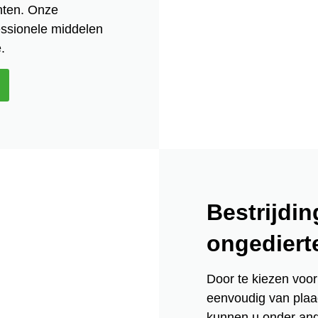
hten. Onze
fessionele middelen
.
Bestrijdin
ongediert
Door te kiezen voor
eenvoudig van plaag
kunnen u onder and