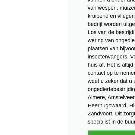
van wespen, muizen
kruipend en vliege
bedrijf worden uitg
Los van de bestrijd
wering van ongedier
plaatsen van bijvoo
insectenvangers. Vo
huis af. Het is alti
contact op te nemen
weet u zeker dat u 
ongediertebestrijdi
Almere, Amstelvee
Heerhugowaard, Hi
Zandvoort. Dit zorgt
specialist in de buur