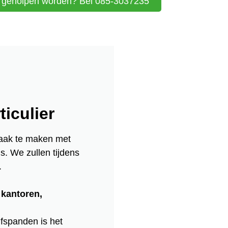
t geholpen worden? Bel 085-3037235
iculier
raak te maken met
s. We zullen tijdens
.
 kantoren,
jfspanden is het