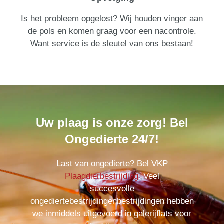
Is het probleem opgelost? Wij houden vinger aan
de pols en komen graag voor een nacontrole.
Want service is de sleutel van ons bestaan!
Uw plaag is onze zorg! Bel
Ongedierte 24/7!
Last van ongedierte? Bel VKP
Plaagdierbestrijding
. Veel
succesvolle
ongediertebestrijdingenbestrijdingen hebben
we inmiddels uitgevoerd in galerijflats voor