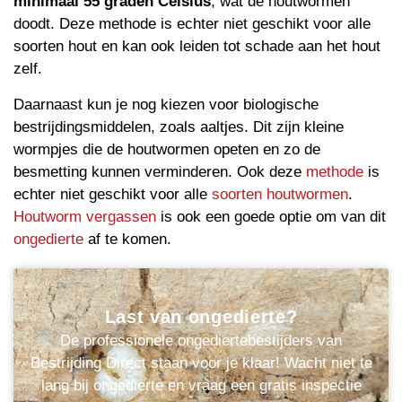
minimaal 55 graden Celsius
, wat de houtwormen
doodt. Deze methode is echter niet geschikt voor alle
soorten hout en kan ook leiden tot schade aan het hout
zelf.
Daarnaast kun je nog kiezen voor biologische
bestrijdingsmiddelen, zoals aaltjes. Dit zijn kleine
wormpjes die de houtwormen opeten en zo de
besmetting kunnen verminderen. Ook deze
methode
is
echter niet geschikt voor alle
soorten houtwormen
.
Houtworm vergassen
is ook een goede optie om van dit
ongedierte
af te komen.
Last van ongedierte?
De professionele ongediertebestijders van
Bestrijding Direct staan voor je klaar! Wacht niet te
lang bij ongedierte en vraag een gratis inspectie