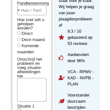
staat voor je klaar.
Pandbestemming
Wij helpen je graag
van jouw
plaagdierprobleem
Hoe snel wilt u
geholpen
af
worden?
9,3 / 10
Direct
gebaseerd op
Deze maand
53 reviews
Komende
maanden
Aanbevolen
Omschrijf het
door 96%
probleem en
voeg situatie-
VCA - RPMV -
afbeeldingen
toe
KAD - NVPB -
PLAN
Voorstander
duurzaam
Situatie 1
bestrijden