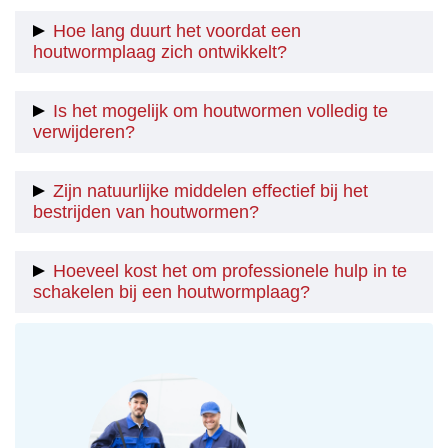
Hoe lang duurt het voordat een
houtwormplaag zich ontwikkelt?
Het hangt af van de omstandigheden, maar in het
Is het mogelijk om houtwormen volledig te
algemeen kan een houtwormplaag zich binnen enkele
verwijderen?
maanden ontwikkelen.
Ja, het is mogelijk om houtwormen volledig te
Zijn natuurlijke middelen effectief bij het
verwijderen met de juiste behandeling.
bestrijden van houtwormen?
Natuurlijke middelen kunnen effectief zijn bij kleine
Hoeveel kost het om professionele hulp in te
plaagjes, maar bij ernstige houtworm schade is het
schakelen bij een houtwormplaag?
meestal nodig om chemische bestrijdingsmiddelen te
gebruiken.
De kosten kunnen variëren afhankelijk van de
omvang van de plaag en de gekozen behandeling.
Het is het beste om een offerte aan te vragen bij een
professionele ongediertebestrijder.