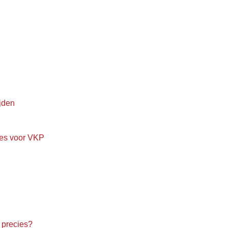
jden
ies voor VKP
 precies?