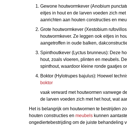
Gewone houtwormkever (Anobium punctatum
eitjes in hout en de larven voeden zich met
aanrichten aan houten constructies en meu
Grote houtwormkever (Xestobium rufovillo
houtwormkever. Ze leggen ook eitjes in ho
aangetroffen in oude balken, dakconstructi
Spinthoutkever (Lyctus brunneus): Deze h
hout, zoals vloeren, plinten en meubels. De
spinthout, waardoor kleine ronde gaatjes o
Boktor (Hylotrupes bajulus): Hoewel techn
boktor
vaak verward met houtwormen vanwege de ge
de larven voeden zich met het hout, wat aa
Het is belangrijk om houtwormen te bestrijden zod
houten constructies en
meubels
kunnen aantaste
ongediertebestrijding om de juiste behandeling 