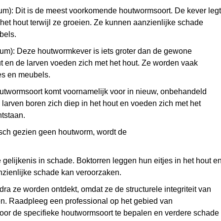
): Dit is de meest voorkomende houtwormsoort. De kever legt
 het hout terwijl ze groeien. Ze kunnen aanzienlijke schade
bels.
sum): Deze houtwormkever is iets groter dan de gewone
ut en de larven voeden zich met het hout. Ze worden vaak
es en meubels.
outwormsoort komt voornamelijk voor in nieuw, onbehandeld
 larven boren zich diep in het hout en voeden zich met het
ntstaan.
isch gezien geen houtworm, wordt de
lijkenis in schade. Boktorren leggen hun eitjes in het hout e
nzienlijke schade kan veroorzaken.
ra ze worden ontdekt, omdat ze de structurele integriteit van
n. Raadpleeg een professional op het gebied van
voor de specifieke houtwormsoort te bepalen en verdere schade