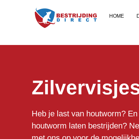
HOME
Zilvervisje
Heb je last van houtworm? En 
houtworm laten bestrijden? N
met ons op voor de mogelijkh