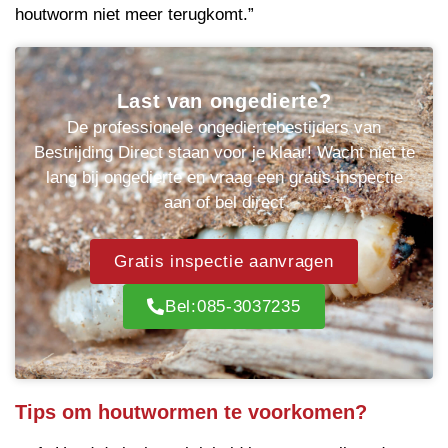
houtworm niet meer terugkomt.”
Last van ongedierte?
De professionele ongediertebestijders van
Bestrijding Direct staan voor je klaar! Wacht niet te
lang bij ongedierte en vraag een gratis inspectie
aan of bel direct
Gratis inspectie aanvragen
Bel:085-3037235
Tips om houtwormen te voorkomen?