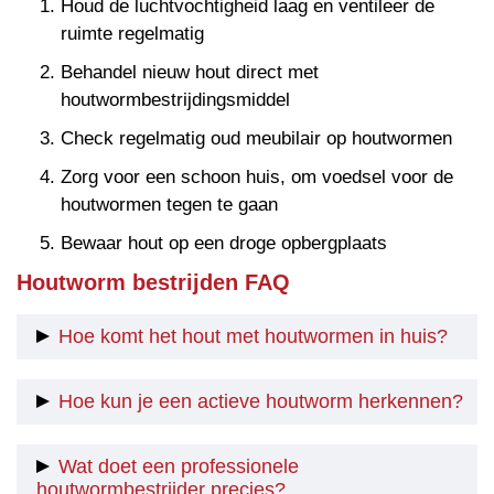
Houd de luchtvochtigheid laag en ventileer de
ruimte regelmatig
Behandel nieuw hout direct met
houtwormbestrijdingsmiddel
Check regelmatig oud meubilair op houtwormen
Zorg voor een schoon huis, om voedsel voor de
houtwormen tegen te gaan
Bewaar hout op een droge opbergplaats
Houtworm bestrijden FAQ
Hoe komt het hout met houtwormen in huis?
Over het algemeen zul je zien dat houtworm meestal
Hoe kun je een actieve houtworm herkennen?
al in het hout van oudere huizen zit. Dit heeft te
maken met het feit dat het hout in dergelijke
Als er in een houten meubel of constructie gaatjes
Wat doet een professionele
woningen vaak onbehandeld is. Hierdoor hebben
zitten dan weet je dus dat je last hebt van
houtwormbestrijder precies?