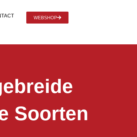
NTACT
WEBSHOP
gebreide
de Soorten