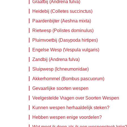
Graafbij (Andrena fulva)
Heidebij (Colletes succinctus)
Paardenbijter (Aeshna mixta)
Rietwesp (Polistes dominulus)
Pluimvoetbij (Dasypoda hirtipes)
Engelse Wesp (Vespula vulgaris)
Zandbij (Andrena fulva)
Sluipwesp (Ichneumonidae)
Akkerhommel (Bombus pascuorum)
Gevaarlijke soorten wespen
Veelgestelde Vragen over Soorten Wespen
Kunnen wespen herhaaldelijk steken?
Hebben wespen enige voordelen?
Wat moet ik doen als ik een wespensteek krijg