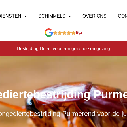
DIENSTEN
SCHIMMELS
OVER ONS
CO
9,3
Bestrijding Direct voor een gezonde omgeving
diertebestrijding Purm
ngediertebestrijding Purmerend voor de jui