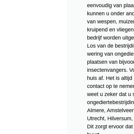
eenvoudig van plaag
kunnen u onder and
van wespen, muizen
kruipend en vliege
bedrijf worden uitg
Los van de bestrijd
wering van ongedier
plaatsen van bijvoo
insectenvangers. Vo
huis af. Het is alti
contact op te nemen
weet u zeker dat u 
ongediertebestrijdi
Almere, Amstelvee
Utrecht, Hilversum
Dit zorgt ervoor dat