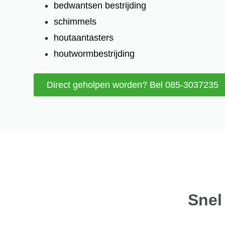
bedwantsen bestrijding
schimmels
houtaantasters
houtwormbestrijding
Direct geholpen worden? Bel 085-3037235
Snel