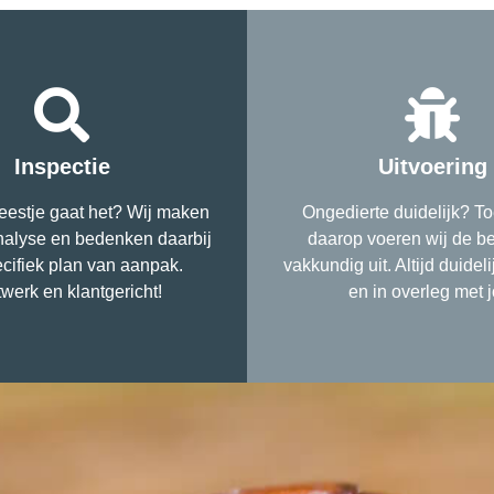
Inspectie
Uitvoering
estje gaat het? Wij maken
Ongedierte duidelijk? To
nalyse en bedenken daarbij
daarop voeren wij de be
cifiek plan van aanpak.
vakkundig uit. Altijd duidel
werk en klantgericht!
en in overleg met j