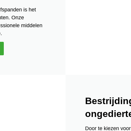
jfspanden is het
hten. Onze
fessionele middelen
.
Bestrijdin
ongediert
Door te kiezen voor