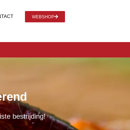
NTACT
WEBSHOP
erend
ste bestrijding!