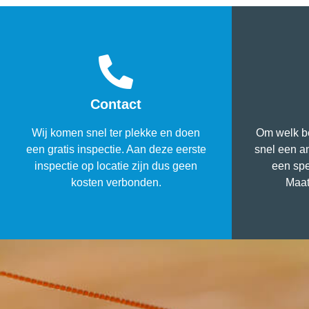
Contact
Wij komen snel ter plekke en doen
Om welk be
een gratis inspectie. Aan deze eerste
snel een a
inspectie op locatie zijn dus geen
een spe
kosten verbonden.
Maat