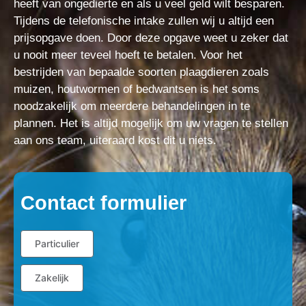
heeft van ongedierte en als u veel geld wilt besparen.
Tijdens de telefonische intake zullen wij u altijd een
prijsopgave doen. Door deze opgave weet u zeker dat
u nooit meer teveel hoeft te betalen. Voor het
bestrijden van bepaalde soorten plaagdieren zoals
muizen, houtwormen of bedwantsen is het soms
noodzakelijk om meerdere behandelingen in te
plannen. Het is altijd mogelijk om uw vragen te stellen
aan ons team, uiteraard kost dit u niets.
Contact formulier
Particulier
Zakelijk