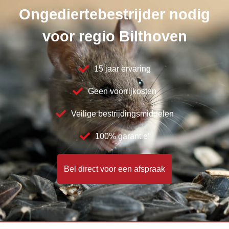
Ongediertebestrijder nodig
voor regio Bilthoven
15 jaar ervaring
Geen voorrijkosten
Veilige bestrijdingsmiddelen
100% garantie!
Bel direct voor een afspraak