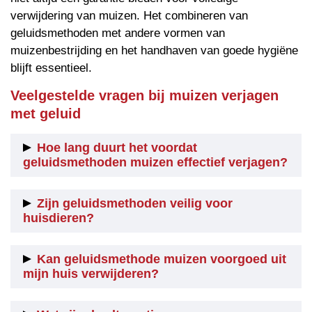
verwijdering van muizen. Het combineren van
geluidsmethoden met andere vormen van
muizenbestrijding en het handhaven van goede hygiëne
blijft essentieel.
Veelgestelde vragen bij muizen verjagen
met geluid
Hoe lang duurt het voordat
geluidsmethoden muizen effectief verjagen?
De tijd die nodig is om muizen te verjagen met
Zijn geluidsmethoden veilig voor
geluidsmethoden kan variëren. In sommige gevallen
huisdieren?
kan het enkele dagen duren voordat muizen worden
verjaagd, terwijl het in andere gevallen langer kan
De meeste geluidsmethoden die worden gebruikt om
Kan geluidsmethode muizen voorgoed uit
duren. Het hangt af van de ernst van de plaag en de
muizen te verjagen, zijn ontworpen om alleen muizen
mijn huis verwijderen?
reactie van de muizen op het geluid.
te beïnvloeden en hebben geen schadelijke effecten
op huisdieren. Het is echter altijd raadzaam om de
Geluidsmethoden kunnen muizen effectief verjagen,