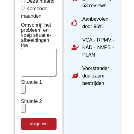
Deze maand
53 reviews
Komende
maanden
Aanbevolen
Omschrijf het
door 96%
probleem en
voeg situatie-
VCA - RPMV -
afbeeldingen
toe
KAD - NVPB -
PLAN
Voorstander
duurzaam
Situatie 1
bestrijden
Situatie 2
Volgende