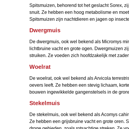
Spitsmuizen, behorend tot het geslacht Sorex, z
snuit. Ze hebben een hoog metabolisme en moete
Spitsmuizen zijn nachtdieren en jagen op insec
Dwergmuis
De dwergmuis, ook wel bekend als Micromys minu
lichtbruine vacht en grote ogen. Dwergmuizen zi
struiken. Ze voeden zich hoofdzakelijk met zade
Woelrat
De woelrat, ook wel bekend als Arvicola terrestri
oevers leeft. Ze hebben een stevig lichaam, kort
bouwen ingewikkelde gangenstelsels in de grond.
Stekelmuis
De stekelmuis, ook wel bekend als Acomys cahiri
Ze hebben een grijsbruine vacht en grote oren. 
droge gebieden, zoals rotsachtige streken. Ze v