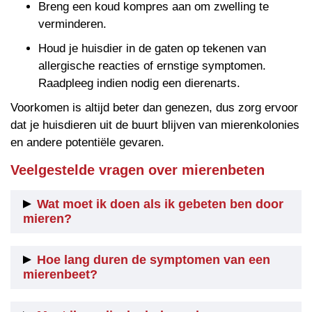
Breng een koud kompres aan om zwelling te
verminderen.
Houd je huisdier in de gaten op tekenen van
allergische reacties of ernstige symptomen.
Raadpleeg indien nodig een dierenarts.
Voorkomen is altijd beter dan genezen, dus zorg ervoor
dat je huisdieren uit de buurt blijven van mierenkolonies
en andere potentiële gevaren.
Veelgestelde vragen over mierenbeten
Wat moet ik doen als ik gebeten ben door
mieren?
Als je gebeten bent door mieren, reinig dan de
Hoe lang duren de symptomen van een
beetplaats met water en milde zeep. Breng een koud
mierenbeet?
kompres aan om zwelling te verminderen en gebruik
kalmerende lotions of crèmes om jeuk en irritatie te
De duur van de symptomen varieert afhankelijk van